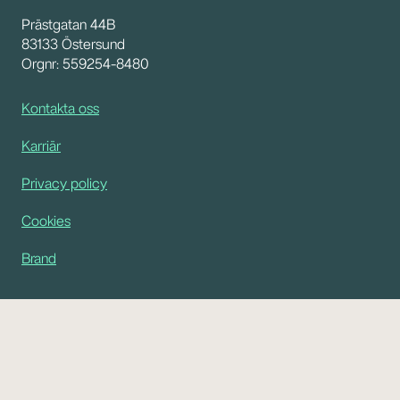
Prästgatan 44B
83133 Östersund
Orgnr: 559254-8480
Kontakta oss
Karriär
Privacy policy
Cookies
Brand
Tjänster
Marknadsföring
Varumärke