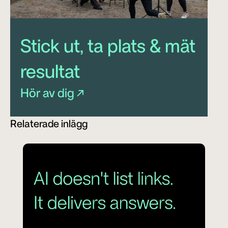
Stick ut, ta plats & mät 
resultat 
Hör av dig ↗
Relaterade inlägg