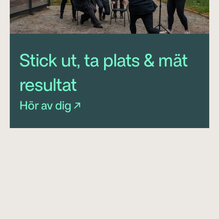
Stick ut, ta plats & mät 
resultat 
Hör av dig ↗