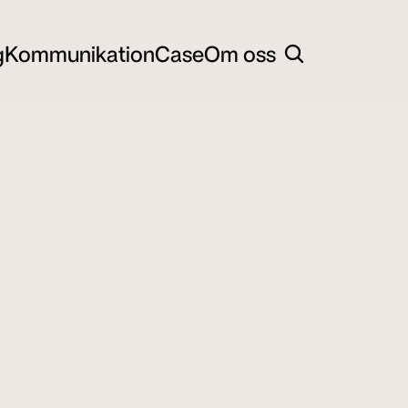
g
Kommunikation
Case
Om oss
g
Kommunikation
Case
Om oss
 såklart alltid 