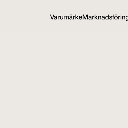
Varumärke
Marknadsförin
Varumärke
Marknadsförin
tjänster som vi söker 
rr inga lediga tjänster att erbjuda, men vi vill