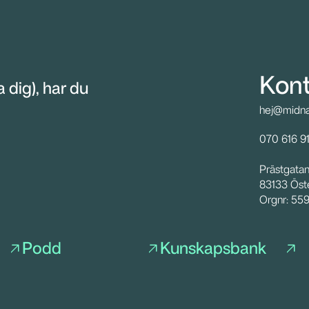
Kont
 dig), har du 
hej@midnat
070 616 91
Prästgata
83133 Öst
Orgnr: 55
Podd
Kunskapsbank