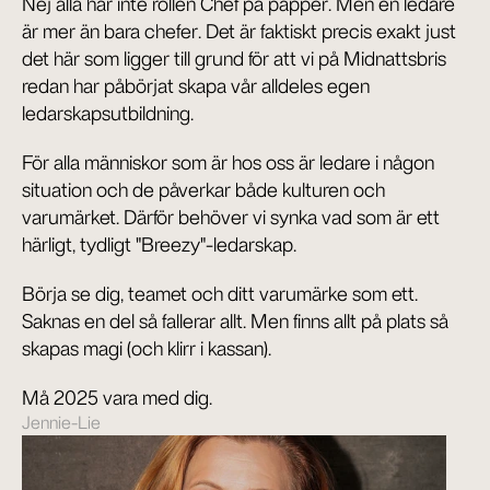
Nej alla har inte rollen Chef på papper. Men en ledare 
är mer än bara chefer. Det är faktiskt precis exakt just 
det här som ligger till grund för att vi på Midnattsbris 
redan har påbörjat skapa vår alldeles egen 
ledarskapsutbildning.
För alla människor som är hos oss är ledare i någon 
situation och de påverkar både kulturen och 
varumärket. Därför behöver vi synka vad som är ett 
härligt, tydligt "Breezy"-ledarskap.
Börja se dig, teamet och ditt varumärke som ett. 
Saknas en del så fallerar allt. Men finns allt på plats så 
skapas magi (och klirr i kassan).
Må 2025 vara med dig.
Jennie-Lie