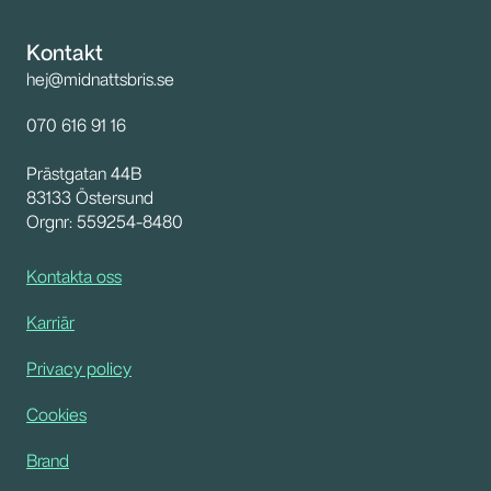
Kontakt
hej@midnattsbris.se
070 616 91 16 
Prästgatan 44B
83133 Östersund
Orgnr: 559254-8480
Kontakta oss
Karriär
Privacy policy
Cookies
Brand